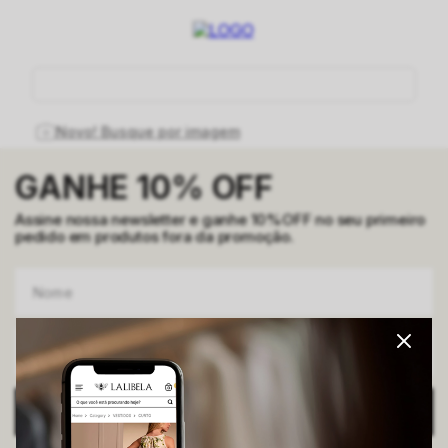
O que você está procurando hoje?
Novo! Busque por imagem
GANHE 10% OFF
Assine nossa newsletter e ganhe 10%OFF no seu primeiro
pedido em produtos fora da promoção.
ENVIAR