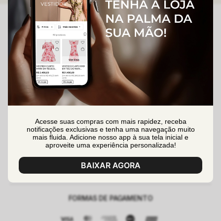
(47) 99991-1902
(47) 99630-0557
sac@lalibelashop.com.br
segunda à sexta das 08:30h às 17:00h
Acesse suas compras com mais rapidez, receba
DÚVIDAS
notificações exclusivas e tenha uma navegação muito
mais fluida. Adicione nosso app à sua tela inicial e
Formas de Pagamento
aproveite uma experiência personalizada!
SOBRE
Entrega
BAIXAR AGORA
Quem Somos
MINHA CONTA
Trocas e Devoluções
Perguntas Frequentes
Criar uma Conta
Segurança e Privacidade
Contato
FORMAS DE PAGAMENTO
Minha Conta
Nossas Lojas
Meus Pedidos