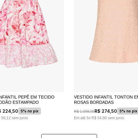
INFANTIL PEPÊ EM TECIDO
VESTIDO INFANTIL TONTON EM TECIDO
ODÃO ESTAMPADO
ROSAS BORDADAS
$
224
,
50
R$
274
,
50
5% no pix
5% no pix
R$
1
.
098
,
00
$
56
,
12
sem juros
Em até
5
x
R$
54
,
90
sem juros