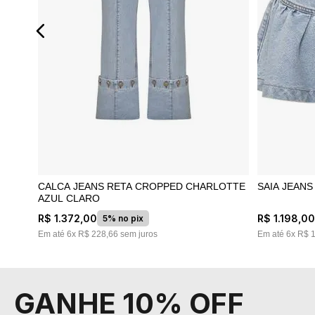
CALCA JEANS RETA CROPPED CHARLOTTE
SAIA JEAN
AZUL CLARO
R$
1
.
372
,
00
R$
1
.
198
,
0
5% no pix
Em até
6
x
R$
228
,
66
sem juros
Em até
6
x
R$
GANHE 10% OFF