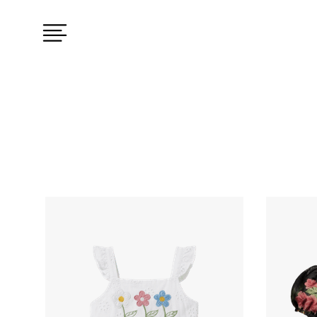
Coleção do produto
MATERIAL
THE SPRING AFFAIR
ALGODÃO
CONTRAST INV 26
VISCOSE
LATTICE
LINHO
THE JOY CODE
ALFAIATAR
MARÉE
THE CITY