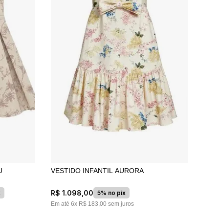
U
VESTIDO INFANTIL AURORA
R$
1
.
098
,
00
x
5% no pix
Em até
6
x
R$
183
,
00
sem juros