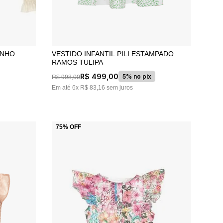
INHO
VESTIDO INFANTIL PILI ESTAMPADO
RAMOS TULIPA
R$
499
,
00
5% no pix
R$
998
,
00
Em até
6
x
R$
83
,
16
sem juros
75%
OFF