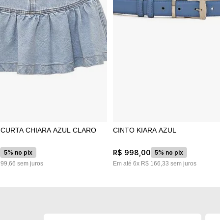
S CURTA CHIARA AZUL CLARO
CINTO KIARA AZUL
0
R$
998
,
00
5% no pix
5% no pix
199
,
66
sem juros
Em até
6
x
R$
166
,
33
sem juros