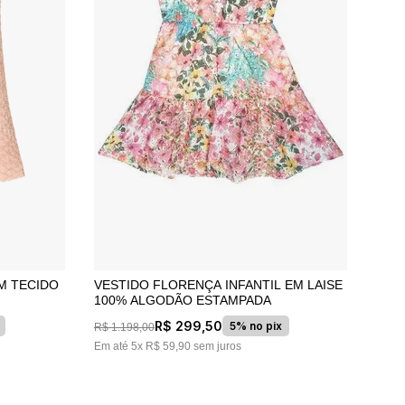
VESTIDO FLORENÇA INFANTIL EM LAISE
100% ALGODÃO ESTAMPADA
R$
299
,
50
5% no pix
R$
1
.
198
,
00
Em até
5
x
R$
59
,
90
sem juros