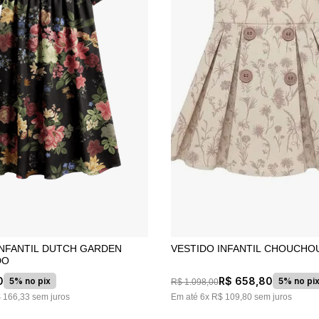
10
º
jacquard
L DUTCH GARDEN
VESTIDO INFANTIL CHOUCHO
DO
0
R$
658
,
80
5% no pix
5% no pi
R$
1
.
098
,
00
$
166
,
33
sem juros
Em até
6
x
R$
109
,
80
sem juros