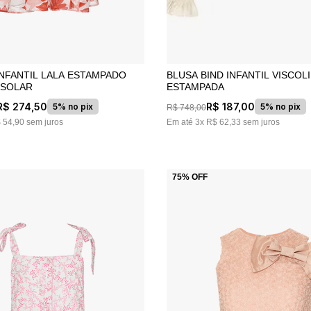
INFANTIL LALA ESTAMPADO
BLUSA BIND INFANTIL VISCOL
 SOLAR
ESTAMPADA
R$
274
,
50
R$
187
,
00
5% no pix
5% no pix
R$
748
,
00
$
54
,
90
sem juros
Em até
3
x
R$
62
,
33
sem juros
75%
OFF