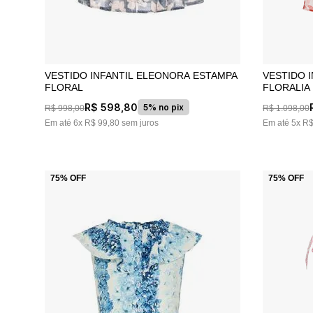
VESTIDO INFANTIL ELEONORA ESTAMPA
VESTIDO 
FLORAL
FLORALIA
R$
598
,
80
5% no pix
R$
998
,
00
R$
1
.
098
,
00
Em até
6
x
R$
99
,
80
sem juros
Em até
5
x
R
75%
OFF
75%
OFF