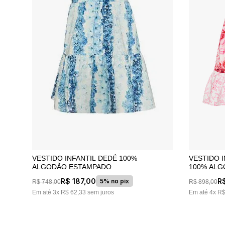
VESTIDO INFANTIL DEDÉ 100%
VESTIDO 
ALGODÃO ESTAMPADO
100% ALG
R$
187
,
00
R
5% no pix
R$
748
,
00
R$
898
,
00
Em até
3
x
R$
62
,
33
sem juros
Em até
4
x
R