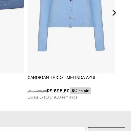
CARDIGAN TRICOT MELINDA AZUL
R$
898
,
80
5% no pix
R$
1
.
498
,
00
Em até
6
x
R$
149
,
80
sem juros