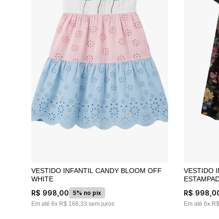
VESTIDO INFANTIL CANDY BLOOM OFF
VESTIDO INFANTI
WHITE
ESTAMPA
R$
998
,
00
R$
998
,
0
5% no pix
Em até
6
x
R$
166
,
33
sem juros
Em até
6
x
R