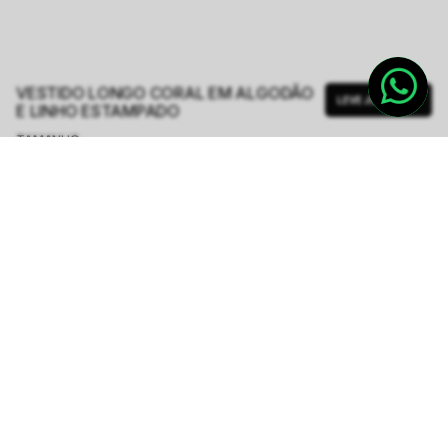
VESTIDO LONGO CORAL EM ALGODÃO
LEVE JUNTO
E LINHO ESTAMPADO
TAMANHO.
PP
P
M
G
Tabela de Medidas
R$ 687,00
R$ 2.748,00
ou
6
x de
R$ 114,50
sem juros
-
5
% no pix,
-R$ 34,35
COMPRAR