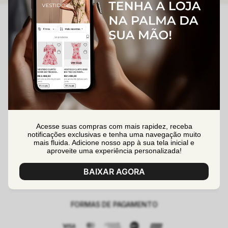
(47) 99991-1902
(47) 99630-0557
sac@lalibelashop.com.br
segunda à sexta das 08:30h às 17:00h
Acesse suas compras com mais rapidez, receba
DÚVIDAS
notificações exclusivas e tenha uma navegação muito
mais fluida. Adicione nosso app à sua tela inicial e
Formas de Pagamento
aproveite uma experiência personalizada!
SOBRE
Entrega
BAIXAR AGORA
Quem Somos
MINHA CONTA
Trocas e Devoluções
Perguntas Frequentes
Criar uma Conta
Segurança e Privacidade
Contato
FORMAS DE PAGAMENTO
Minha Conta
Nossas Lojas
Meus Pedidos