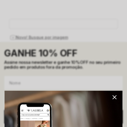
O que você está procurando hoje?
Novo! Busque por imagem
GANHE 10% OFF
Assine nossa newsletter e ganhe 10%OFF no seu primeiro
pedido em produtos fora da promoção.
ENVIAR