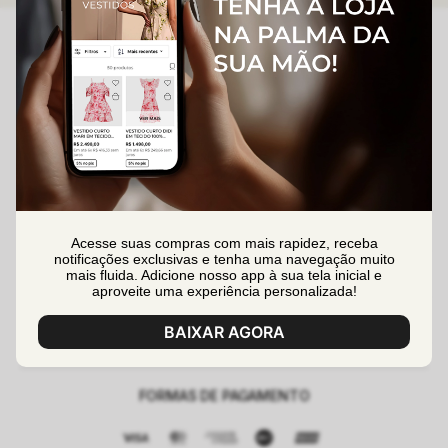
(47) 99991-1902
(47) 99630-0557
sac@lalibelashop.com.br
segunda à sexta das 08:30h às 17:00h
Acesse suas compras com mais rapidez, receba
DÚVIDAS
notificações exclusivas e tenha uma navegação muito
mais fluida. Adicione nosso app à sua tela inicial e
Formas de Pagamento
aproveite uma experiência personalizada!
SOBRE
Entrega
Quem Somos
BAIXAR AGORA
MINHA CONTA
Trocas e Devoluções
Perguntas Frequentes
Criar uma Conta
Segurança e Privacidade
Contato
FORMAS DE PAGAMENTO
Minha Conta
Nossas Lojas
Meus Pedidos