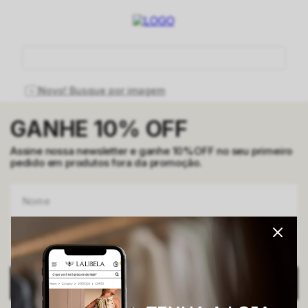
O que você está procurando hoje?
Novo! Busque por imagem
GANHE 10% OFF
Assine nossa newsletter e ganhe 10%OFF no seu primeiro
pedido em produtos fora da promoção.
ENVIAR