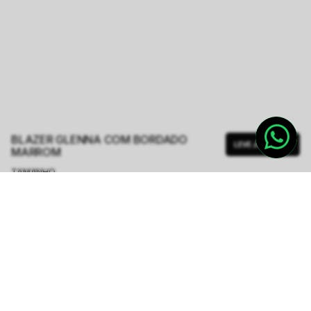
BLAZER GLENNA COM BORDADO
LEVE JUNTO
MARROM
TAMANHO.
PP
P
M
G
GG
Tabela de Medidas
R$ 562,00
R$ 2.248,00
ou
6
x de
R$ 93,66
sem juros