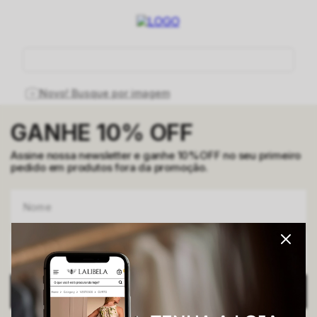
O que você está procurando hoje?
Novo! Busque por imagem
GANHE 10% OFF
Assine nossa newsletter e ganhe 10%OFF no seu primeiro
pedido em produtos fora da promoção.
ENVIAR