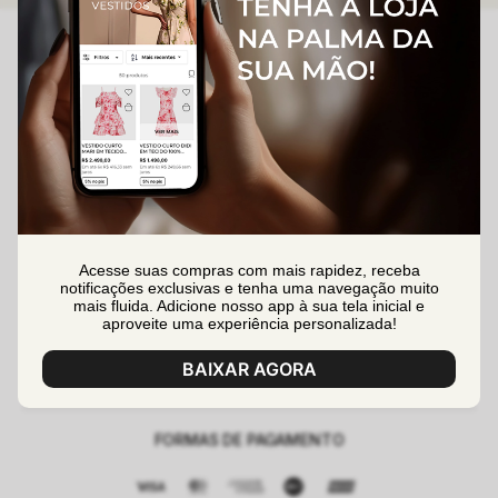
(47) 99991-1902
(47) 99630-0557
sac@lalibelashop.com.br
segunda à sexta das 08:30h às 17:00h
Acesse suas compras com mais rapidez, receba
DÚVIDAS
notificações exclusivas e tenha uma navegação muito
mais fluida. Adicione nosso app à sua tela inicial e
Formas de Pagamento
aproveite uma experiência personalizada!
SOBRE
Entrega
Quem Somos
BAIXAR AGORA
MINHA CONTA
Trocas e Devoluções
Perguntas Frequentes
Criar uma Conta
Segurança e Privacidade
Contato
FORMAS DE PAGAMENTO
Minha Conta
Nossas Lojas
Meus Pedidos