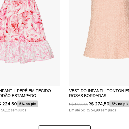
INFANTIL PEPÊ EM TECIDO
VESTIDO INFANTIL TONTON EM TECIDO
ODÃO ESTAMPADO
ROSAS BORDADAS
$
224
,
50
R$
274
,
50
5% no pix
5% no pix
R$
1
.
098
,
00
$
56
,
12
sem juros
Em até
5
x
R$
54
,
90
sem juros