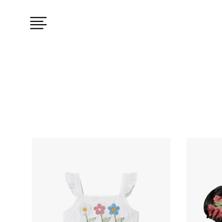
Coleção do produto
MATERIAL
THE SPRING AFFAIR
ALGODÃO
CONTRAST INV 26
VISCOSE
LATTICE
LINHO
THE JOY CODE
ALFAIATAR
MARÉE
THE CITY