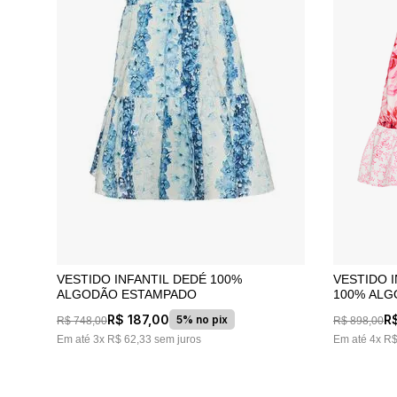
VESTIDO INFANTIL DEDÉ 100%
VESTIDO 
ALGODÃO ESTAMPADO
100% ALG
R$
187
,
00
R
5% no pix
R$
748
,
00
R$
898
,
00
Em até
3
x
R$
62
,
33
sem juros
Em até
4
x
R