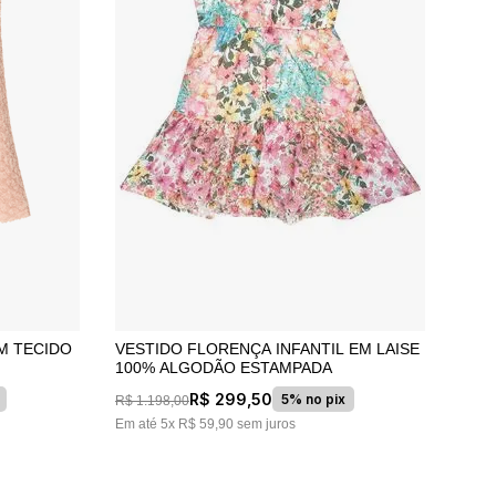
VESTIDO FLORENÇA INFANTIL EM LAISE
100% ALGODÃO ESTAMPADA
R$
299
,
50
5% no pix
R$
1
.
198
,
00
Em até
5
x
R$
59
,
90
sem juros