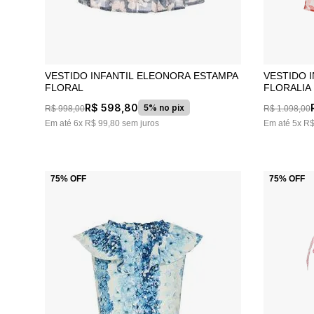
VESTIDO INFANTIL ELEONORA ESTAMPA
VESTIDO 
FLORAL
FLORALIA
R$
598
,
80
5% no pix
R$
998
,
00
R$
1
.
098
,
00
Em até
6
x
R$
99
,
80
sem juros
Em até
5
x
R
75%
OFF
75%
OFF