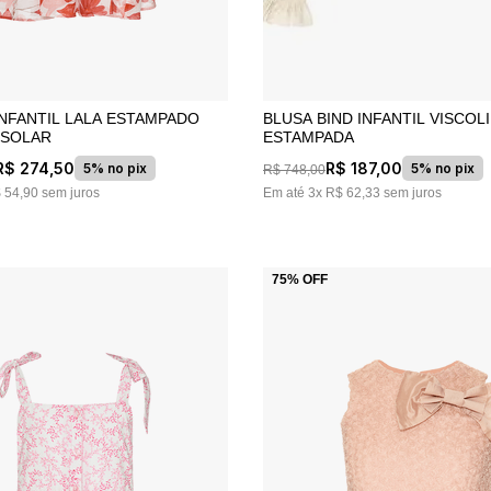
INFANTIL LALA ESTAMPADO
BLUSA BIND INFANTIL VISCOL
 SOLAR
ESTAMPADA
R$
274
,
50
R$
187
,
00
5% no pix
5% no pix
R$
748
,
00
$
54
,
90
sem juros
Em até
3
x
R$
62
,
33
sem juros
75%
OFF