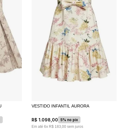
U
VESTIDO INFANTIL AURORA
R$
1
.
098
,
00
x
5% no pix
Em até
6
x
R$
183
,
00
sem juros