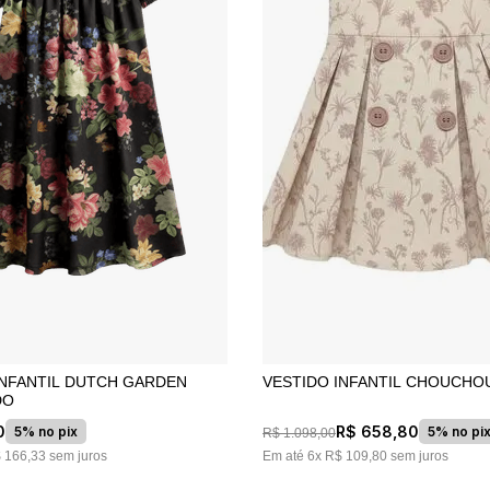
10
º
jacquard
L DUTCH GARDEN
VESTIDO INFANTIL CHOUCHO
DO
0
R$
658
,
80
5% no pix
5% no pi
R$
1
.
098
,
00
$
166
,
33
sem juros
Em até
6
x
R$
109
,
80
sem juros