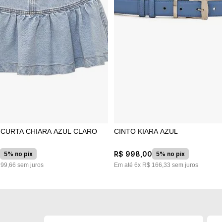
S CURTA CHIARA AZUL CLARO
CINTO KIARA AZUL
0
R$
998
,
00
5% no pix
5% no pix
199
,
66
sem juros
Em até
6
x
R$
166
,
33
sem juros