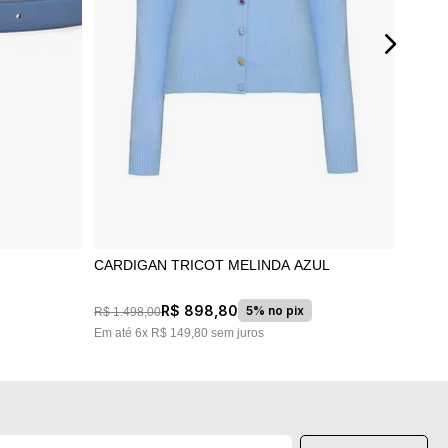
CARDIGAN TRICOT MELINDA AZUL
R$
898
,
80
5% no pix
R$
1
.
498
,
00
Em até
6
x
R$
149
,
80
sem juros