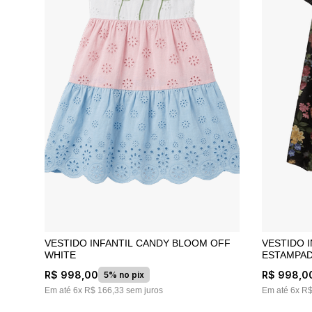
VESTIDO INFANTIL CANDY BLOOM OFF
VESTIDO INFANTI
WHITE
ESTAMPA
R$
998
,
00
R$
998
,
0
5% no pix
Em até
6
x
R$
166
,
33
sem juros
Em até
6
x
R