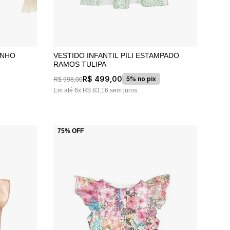
INHO
VESTIDO INFANTIL PILI ESTAMPADO
RAMOS TULIPA
R$
499
,
00
5% no pix
R$
998
,
00
Em até
6
x
R$
83
,
16
sem juros
75%
OFF