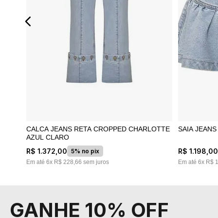
CALCA JEANS RETA CROPPED CHARLOTTE
SAIA JEAN
AZUL CLARO
R$
1
.
372
,
00
R$
1
.
198
,
0
5% no pix
Em até
6
x
R$
228
,
66
sem juros
Em até
6
x
R$
GANHE 10% OFF