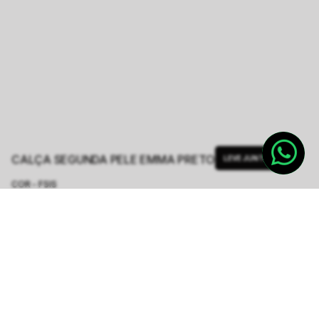
CALÇA SEGUNDA PELE EMMA PRETO
LEVE JUNTO
COR - FSIS
PRETO
TAMANHO.
36/PP
38/P
40/M
42/G
Tabela de Medidas