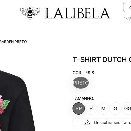
O que você está procurando hoje?
 GARDEN PRETO
1
º
vestido
T-SHIRT DUTCH 
2
º
vestidos
3
º
preto
COR - FSIS
4
º
saia
PRETO
5
º
jeans
TAMANHO.
6
º
rosa
PP
P
M
G
G
7
º
linho
8
º
blusa
9
º
blazer