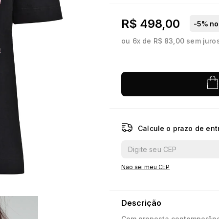
10
º
jacquard
R$ 498,00
-
5
% no 
ou
6
x de
R$ 83,00
sem juro
Calcule o prazo de ent
Não sei meu CEP
Descrição
Com proposta contemporânea