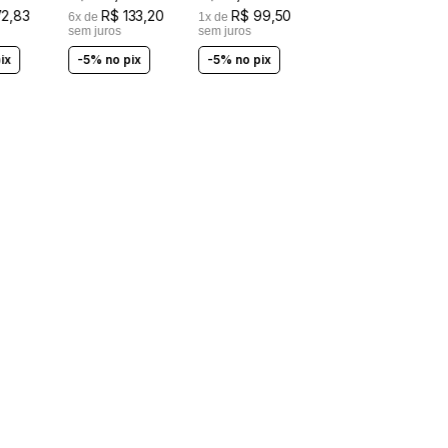
72
,
83
R$
133
,
20
R$
99
,
50
6
x de
1
x de
sem juros
sem juros
ix
-5% no pix
-5% no pix