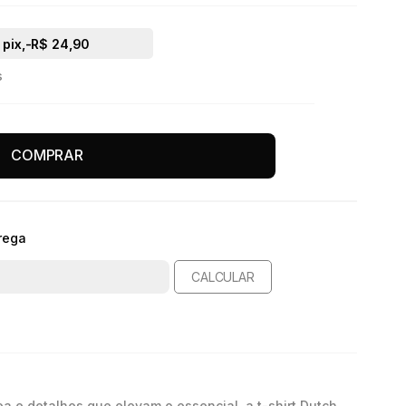
pix,
-R$ 24,90
s
COMPRAR
rega
CALCULAR
 e detalhes que elevam o essencial, a t-shirt Dutch