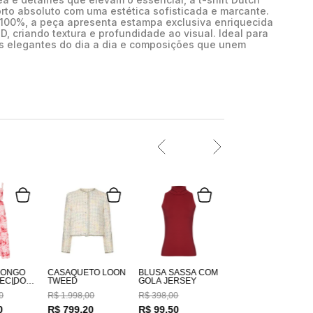
to absoluto com uma estética sofisticada e marcante.
00%, a peça apresenta estampa exclusiva enriquecida
, criando textura e profundidade ao visual. Ideal para
s elegantes do dia a dia e composições que unem
LONGO
CASAQUETO LOON
BLUSA SASSÁ COM
TWEED
GOLA JERSEY
GODÃO
0
R$
1
.
998
,
00
R$
398
,
00
DO
M
0
R$
799
,
20
R$
99
,
50