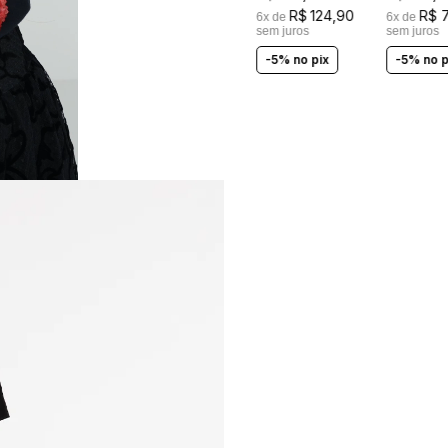
LASTEX
R$
124
,
90
R$
6
x de
6
x de
sem juros
sem juros
-5% no pix
-5% no p