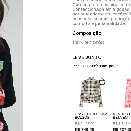
Garden preto combina confor
Confeccionada em algodão 1
por bordados e aplicações 3D
ocasiões casuais, produçõe
conforto e personalidade.
Composição
100% ALGODÃO
LEVE JUNTO
Peças que você pode gostar
CASAQUETO TAIKA
VESTIDO 
BOLSOS
BETA EM TECIDO
BORDADOS A MÃO
100% AL
R$
2
.
498
,
00
R$
1
.
748
,
0
ESTAMPA
COSTAS E
R$
749
,
40
R$
437
,
0