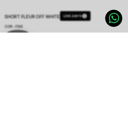
SHORT FLEUR OFF WHITE
LEVE JUNTO
COR - FSIS
OFF WHITE
TAMANHO.
34/XPP
36/PP
38/P
40/M
42/G
Tabela de Medidas
R$ 1.648,00
ou
6
x de
R$ 274,66
sem juros
-
5
% no pix,
-R$ 82,40