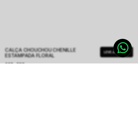
CALÇA CHOUCHOU CHENILLE
LEVE JUNTO
ESTAMPADA FLORAL
COR - FSIS
ESTAMPA CHENILLE
TAMANHO.
34/XPP
36/PP
38/P
40/M
42/G
44/GG
Tabela de Medidas