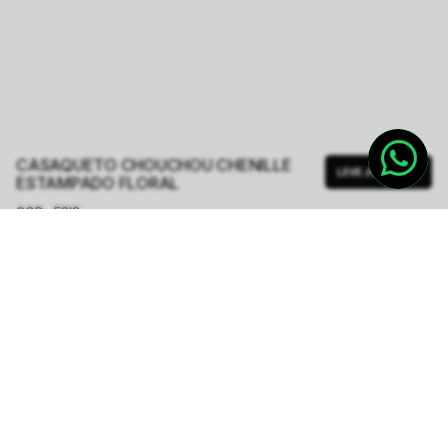
CASAQUETO CHOUCHOU CHENILLE
LEVE JUNTO
ESTAMPADO FLORAL
COR - FSIS
ESTAMPA CHENILLE
TAMANHO.
PP
P
M
G
GG
Tabela de Medidas