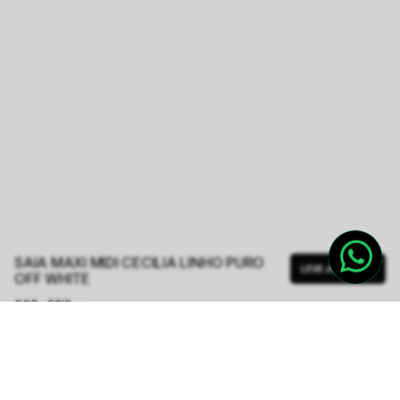
SAIA MAXI MIDI CECILIA LINHO PURO
LEVE JUNTO
OFF WHITE
COR - FSIS
OFF WHITE
TAMANHO.