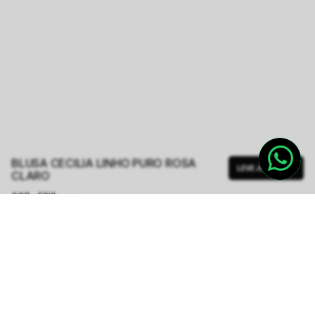
BLUSA CECILIA LINHO PURO ROSA
LEVE JUNTO
CLARO
COR - FSIS
ROSA CLARO
TAMANHO.
PP
P
M
G
Tabela de Medidas