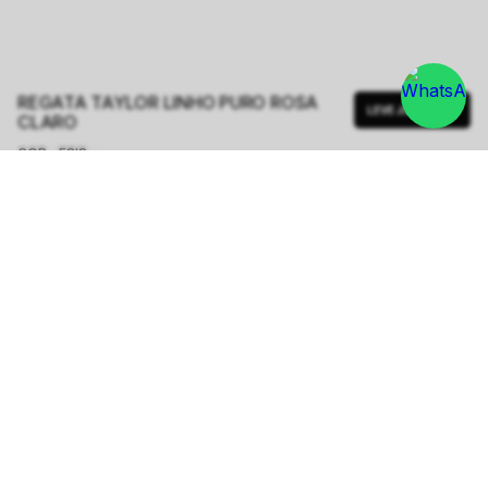
REGATA TAYLOR LINHO PURO ROSA
LEVE JUNTO
CLARO
COR - FSIS
ROSA CLARO
TAMANHO.
PP
P
M
G
Tabela de Medidas
R$ 1.398,00
ou
6
x de
R$ 233,00
sem juros