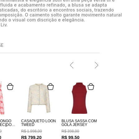
luida e acabamento refinado, a blusa se adapta
ticadas, do escritório a encontros sociais, trazendo
composição. O caimento solto garante movimento natural
ndo o visual com discrição e elegância.
Liv.
SE
LONGO
CASAQUETO LOON
BLUSA SASSÁ COM
TWEED
GOLA JERSEY
GODÃO
0
R$
1
.
998
,
00
R$
398
,
00
DO
M
0
R$
799
,
20
R$
99
,
50