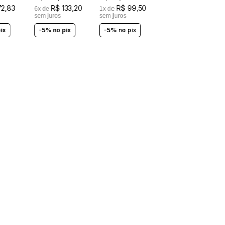
72
,
83
R$
133
,
20
R$
99
,
50
6
x de
1
x de
sem juros
sem juros
ix
-5% no pix
-5% no pix