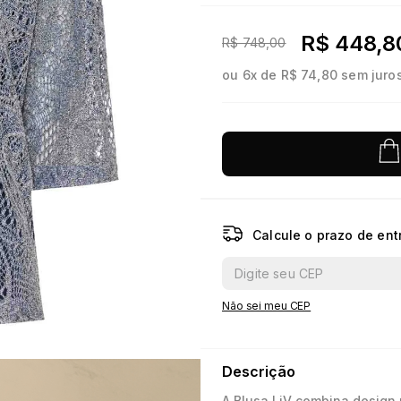
10
º
jacquard
R$ 448,8
R$ 748,00
ou
6
x de
R$ 74,80
sem juro
Calcule o prazo de ent
Não sei meu CEP
Descrição
A Blusa LiV combina design m