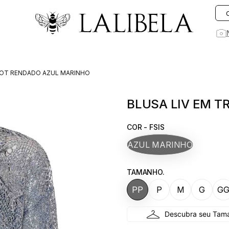
O que você está procurando hoje?
ICOT RENDADO AZUL MARINHO
1
º
vestido
BLUSA LIV EM T
2
º
vestidos
3
º
preto
COR - FSIS
4
º
saia
AZUL MARINHO
5
º
jeans
TAMANHO.
6
º
rosa
PP
P
M
G
G
7
º
linho
8
º
blusa
9
º
blazer