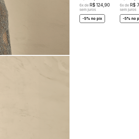
LASTEX
R$
124
,
90
R$
6
x de
6
x de
sem juros
sem juros
-5% no pix
-5% no p