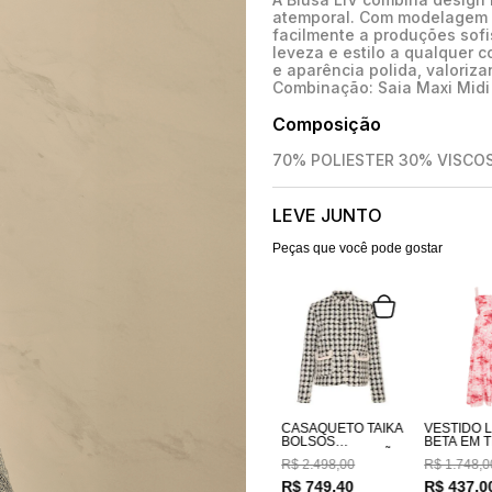
atemporal. Com modelagem f
facilmente a produções sofis
leveza e estilo a qualquer 
e aparência polida, valoriza
Combinação: Saia Maxi Midi 
Composição
70% POLIESTER 30% VISCO
LEVE JUNTO
Peças que você pode gostar
CASAQUETO TAIKA
VESTIDO 
BOLSOS
BETA EM TECIDO
BORDADOS A MÃO
100% AL
R$
2
.
498
,
00
R$
1
.
748
,
0
ESTAMPA
COSTAS E
R$
749
,
40
R$
437
,
0