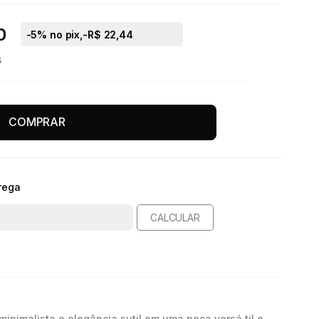
0
-
5
% no pix,
-R$ 22,44
s
COMPRAR
rega
CALCULAR
inimalista e elegância sutil em uma peça versá til e