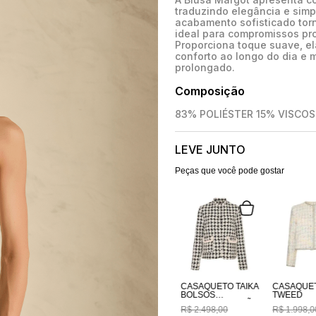
traduzindo elegância e simp
acabamento sofisticado tor
ideal para compromissos pro
Proporciona toque suave, el
conforto ao longo do dia e
prolongado.
Composição
83% POLIÉSTER 15% VISCO
LEVE JUNTO
Peças que você pode gostar
CASAQUETO TAIKA
CASAQUE
BOLSOS
TWEED
BORDADOS A MÃO
R$
2
.
498
,
00
R$
1
.
998
,
0