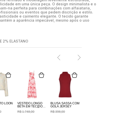
licidade em uma única peça. O design minimalista e o
nam-na perfeita para combinações com alfaiataria,
fissionais ou eventos que pedem discrição e estilo.
asticidade e caimento elegante. O tecido garante
 mantém a aparência impecável, mesmo após o uso
SE 2% ELASTANO
TO LOON
VESTIDO LONGO
BLUSA SASSÁ COM
BETA EM TECIDO
GOLA JERSEY
100% ALGODÃO
0
R$
1
.
748
,
00
R$
398
,
00
ESTAMPADO