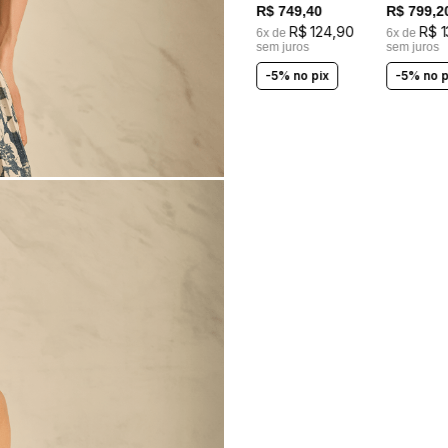
R$
749
,
40
R$
799
,
2
R$
124
,
90
R$
1
6
x de
6
x de
sem juros
sem juros
-5% no pix
-5% no p