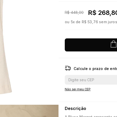
10
º
jacquard
R$ 268,8
R$ 448,00
ou
5
x de
R$ 53,76
sem juro
Calcule o prazo de ent
Não sei meu CEP
Descrição
A Blusa Margot apresenta c