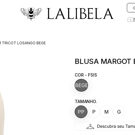
O que você está procurando hoje?
 TRICOT LOSANGO BEGE
1
º
vestido
BLUSA MARGOT 
2
º
vestidos
3
º
preto
COR - FSIS
4
º
saia
BEGE
5
º
jeans
TAMANHO.
6
º
rosa
PP
P
M
G
7
º
blusa
8
º
blazer
9
º
linho