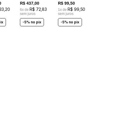
COSTAS EM
0
R$
437
,
00
R$
99
,
50
LASTEX
33
,
20
R$
72
,
83
R$
99
,
50
6
x de
1
x de
sem juros
sem juros
ix
-5% no pix
-5% no pix