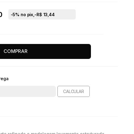
0
-
5
% no pix,
-R$ 13,44
s
COMPRAR
rega
CALCULAR
orte refinado e modelagem levemente estruturada,