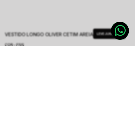
VESTIDO LONGO OLIVER CETIM AREIA
LEVE JUNTO
COR - FSIS
AREIA
TAMANHO.
PP
P
M
G
Tabela de Medidas
R$ 1.998,00
ou
6
x de
R$ 333,00
sem juros