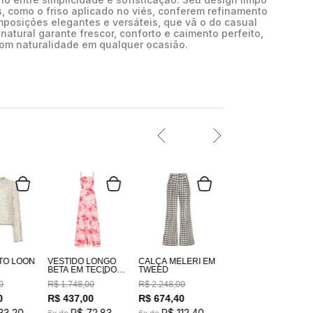
 como o friso aplicado no viés, conferem refinamento
omposições elegantes e versáteis, que vã o do casual
 natural garante frescor, conforto e caimento perfeito,
om naturalidade em qualquer ocasião.
TO LOON
VESTIDO LONGO
CALÇA MELERI EM
BETA EM TECIDO
TWEED
100% ALGODÃO
0
R$
1
.
748
,
00
R$
2
.
248
,
00
ESTAMPADO
COSTAS EM
0
R$
437
,
00
R$
674
,
40
LASTEX
33
,
20
R$
72
,
83
R$
112
,
40