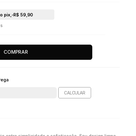
o pix,
-R$ 59,90
os
COMPRAR
rega
CALCULAR
brio entre simplicidade e sofisticação. Seu design limpo