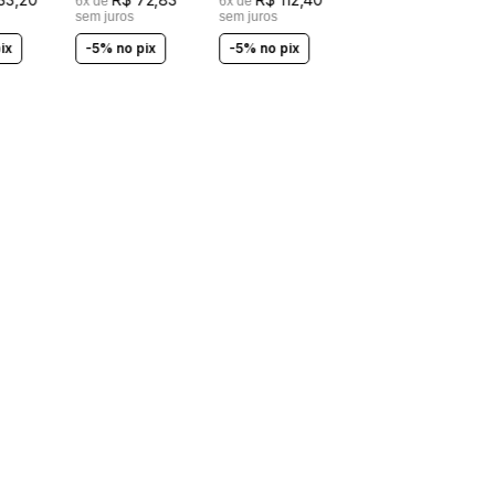
6
x de
6
x de
sem juros
sem juros
ix
-5% no pix
-5% no pix