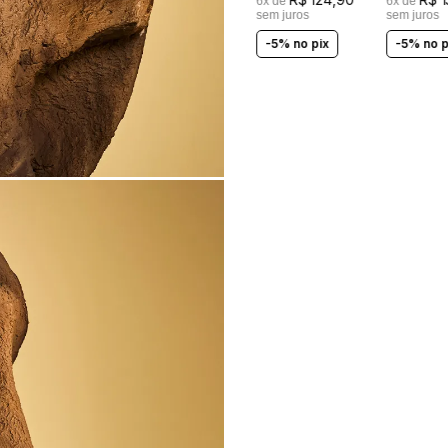
6
x de
6
x de
sem juros
sem juros
-5% no pix
-5% no p