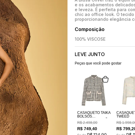
e os acabamentos delicados,
e leveza. É perfeita para c
chic ao office look. O tecido
proporcionando elegância c
Composição
100% VISCOSE
LEVE JUNTO
Peças que você pode gostar
CASAQUETO TAIKA
CASAQUE
BOLSOS
TWEED
BORDADOS A MÃO
R$
2
.
498
,
00
R$
1
.
998
,
0
R$
749
,
40
R$
799
,
2
R$
124
,
90
R$
1