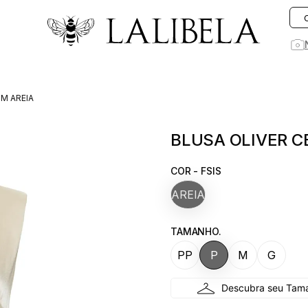
O que você está procurando hoje?
IM AREIA
1
º
vestido
BLUSA OLIVER C
2
º
rosa
3
º
vestidos
COR - FSIS
4
º
preto
AREIA
5
º
saia
TAMANHO.
6
º
jeans
PP
P
M
G
7
º
blusa
8
º
blazer
9
º
linho