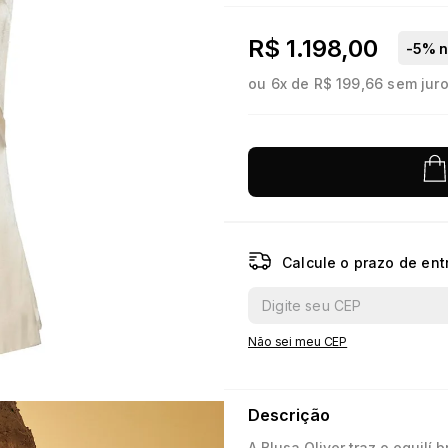
10
º
jacquard
R$ 1.198,00
-
5
% n
ou
6
x de
R$ 199,66
sem jur
Calcule o prazo de ent
Não sei meu CEP
Descrição
A Blusa Oliver traz o equilí 