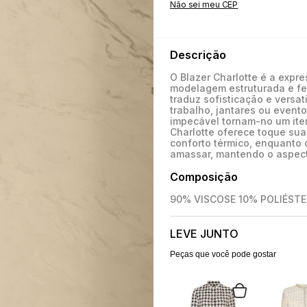
Não sei meu CEP
Descrição
O Blazer Charlotte é a exp
modelagem estruturada e fe
traduz sofisticação e versa
trabalho, jantares ou event
impecável tornam-no um ite
Charlotte oferece toque sua
conforto térmico, enquanto o
amassar, mantendo o aspect
Composição
90% VISCOSE 10% POLIÉSTE
LEVE JUNTO
Peças que você pode gostar