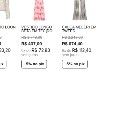
TO LOON
VESTIDO LONGO
CALÇA MELERI EM
BETA EM TECIDO
TWEED
100% ALGODÃO
0
R$
1
.
748
,
00
R$
2
.
248
,
00
ESTAMPADO
COSTAS EM
0
R$
437
,
00
R$
674
,
40
LASTEX
33
,
20
R$
72
,
83
R$
112
,
40
6
x de
6
x de
sem juros
sem juros
ix
-5% no pix
-5% no pix