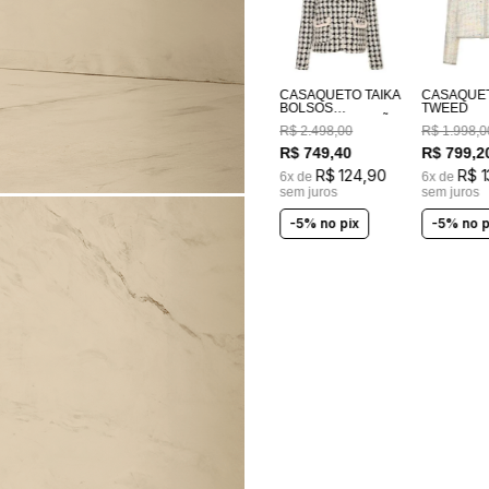
CASAQUETO TAIKA
CASAQUE
BOLSOS
TWEED
BORDADOS A MÃO
R$
2
.
498
,
00
R$
1
.
998
,
0
R$
749
,
40
R$
799
,
2
R$
124
,
90
R$
1
6
x de
6
x de
sem juros
sem juros
-5% no pix
-5% no p