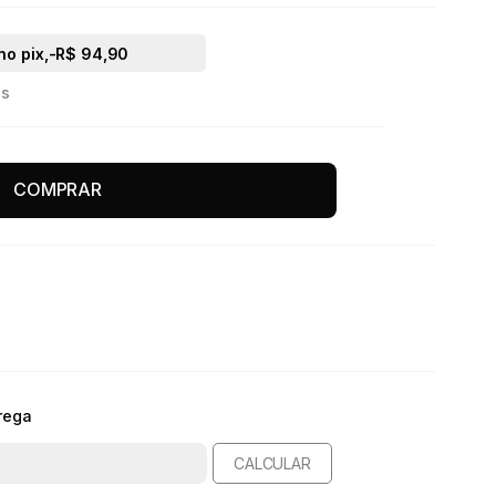
no pix,
-R$ 94,90
os
COMPRAR
rega
CALCULAR