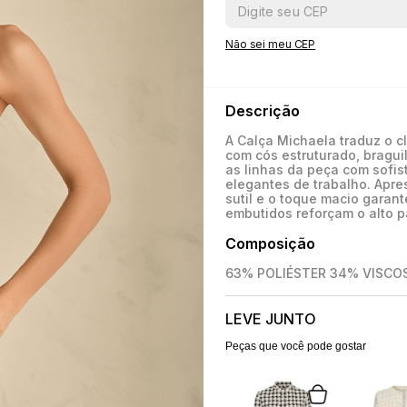
Não sei meu CEP
Descrição
A Calça Michaela traduz o c
com cós estruturado, braguil
as linhas da peça com sofis
elegantes de trabalho. Apre
sutil e o toque macio gara
embutidos reforçam o alto 
Composição
63% POLIÉSTER 34% VISCO
LEVE JUNTO
Peças que você pode gostar