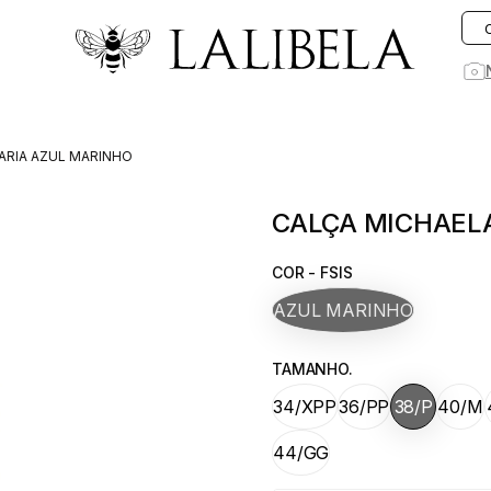
O que você está procurando hoje?
ARIA AZUL MARINHO
1
º
vestido
CALÇA MICHAELA
2
º
vestidos
3
º
preto
COR - FSIS
4
º
saia
AZUL MARINHO
5
º
jeans
TAMANHO.
6
º
rosa
34/XPP
36/PP
38/P
40/M
7
º
blusa
8
º
blazer
44/GG
9
º
linho