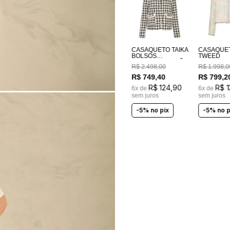
CASAQUETO TAIKA
CASAQUE
BOLSOS
TWEED
BORDADOS A MÃO
R$
2
.
498
,
00
R$
1
.
998
,
0
R$
749
,
40
R$
799
,
2
R$
124
,
90
R$
1
6
x de
6
x de
sem juros
sem juros
-5% no pix
-5% no p