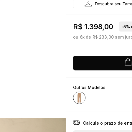
10
º
jacquard
R$ 1.398,00
-
5
% 
ou
6
x de
R$ 233,00
sem jur
Outros Modelos
Calcule o prazo de ent