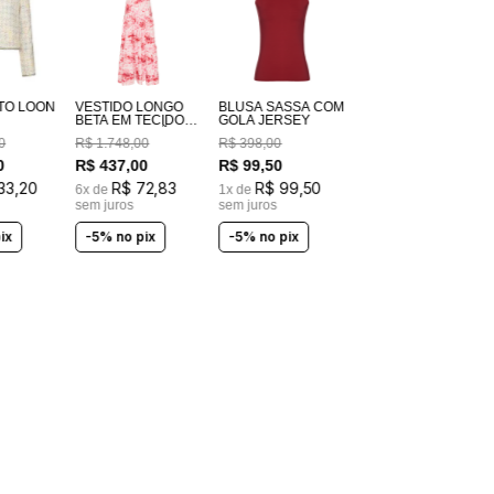
TO LOON
VESTIDO LONGO
BLUSA SASSÁ COM
BETA EM TECIDO
GOLA JERSEY
100% ALGODÃO
0
R$
1
.
748
,
00
R$
398
,
00
ESTAMPADO
COSTAS EM
0
R$
437
,
00
R$
99
,
50
LASTEX
33
,
20
R$
72
,
83
R$
99
,
50
6
x de
1
x de
sem juros
sem juros
ix
-5% no pix
-5% no pix