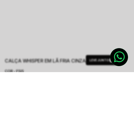
CALÇA WHISPER EM LÃ FRIA CINZA
LEVE JUNTO
COR - FSIS
CINZA
TAMANHO.
34/XPP
36/PP
38/P
40/M
42/G
44/GG
Tabela de Medidas