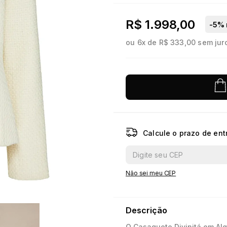
10
º
jacquard
R$ 1.998,00
-
5
% 
ou
6
x de
R$ 333,00
sem jur
Calcule o prazo de ent
Não sei meu CEP
Descrição
O Casaqueto Divinitá em Al