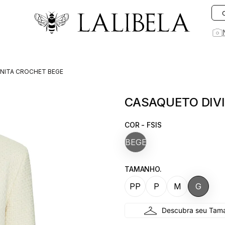
O que você está procurando hoje?
NITA CROCHET BEGE
1
º
vestido
CASAQUETO DIVI
2
º
rosa
3
º
vestidos
COR - FSIS
4
º
preto
BEGE
5
º
saia
TAMANHO.
6
º
jeans
PP
P
M
G
7
º
blusa
8
º
blazer
9
º
linho