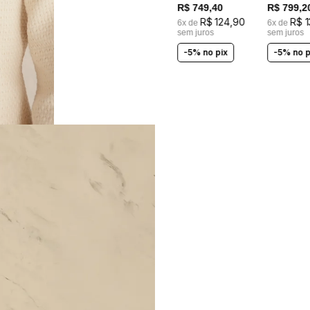
R$
749
,
40
R$
799
,
2
R$
124
,
90
R$
1
6
x de
6
x de
sem juros
sem juros
-5% no pix
-5% no p