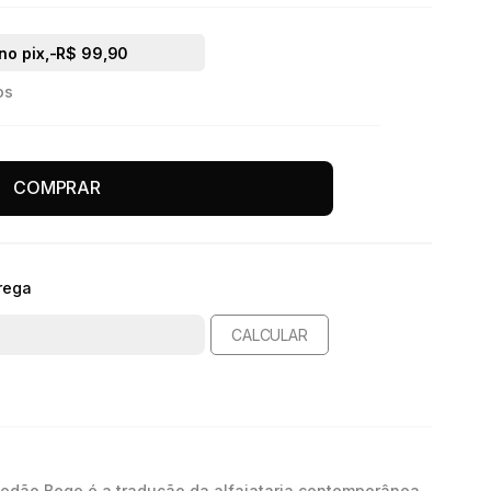
no pix,
-R$ 99,90
os
COMPRAR
rega
CALCULAR
godão Bege é a tradução da alfaiataria contemporânea.