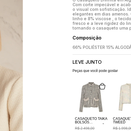
Com corte impecável e acaba
o visual com sofisticação. I
elegantes em dias amenos. 
linho e 8% viscose , o tecid
fresco e a leve rigidez do l
tornando o casaqueto uma p
Composição
66% POLIÉSTER 15% ALGODÃ
LEVE JUNTO
Peças que você pode gostar
CASAQUETO TAIKA
CASAQUE
BOLSOS
TWEED
BORDADOS A MÃO
R$
2
.
498
,
00
R$
1
.
998
,
0