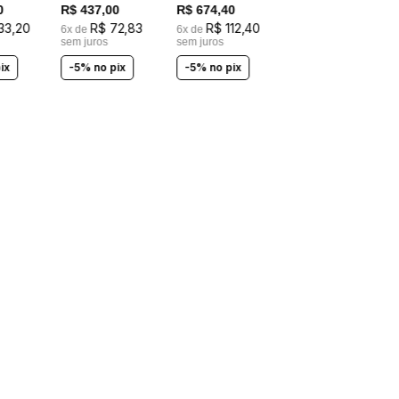
COSTAS EM
0
R$
437
,
00
R$
674
,
40
LASTEX
33
,
20
R$
72
,
83
R$
112
,
40
6
x de
6
x de
sem juros
sem juros
ix
-5% no pix
-5% no pix