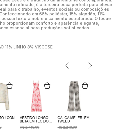
mento refinado, é a terceira peça perfeita para elevar
deal para o trabalho, eventos sociais ou composiçõ es
Confeccionado em 66% poliéster, 15% algodão, 11%
o possui textura nobre e caimento estruturado. O toque
inho proporcionam conforto e aparência elegante,
eça essencial para produções sofisticadas.
O 11% LINHO 8% VISCOSE
TO LOON
VESTIDO LONGO
CALÇA MELERI EM
BETA EM TECIDO
TWEED
100% ALGODÃO
0
R$
1
.
748
,
00
R$
2
.
248
,
00
ESTAMPADO