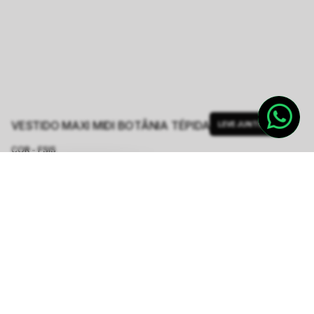
VESTIDO MAXI MIDI BOTÂNIA TÉPIDA
LEVE JUNTO
COR - FSIS
ESTAMPA BOTANIA TEPIDA
TAMANHO.
PP
P
M
G
GG
Tabela de Medidas