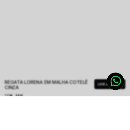
REGATA LORENA EM MALHA COTELÊ
LEVE JUNTO
CINZA
COR - FSIS
CINZA
TAMANHO.