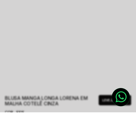
BLUSA MANGA LONGA LORENA EM
LEVE JUNTO
MALHA COTELÊ CINZA
COR - FSIS
CINZA