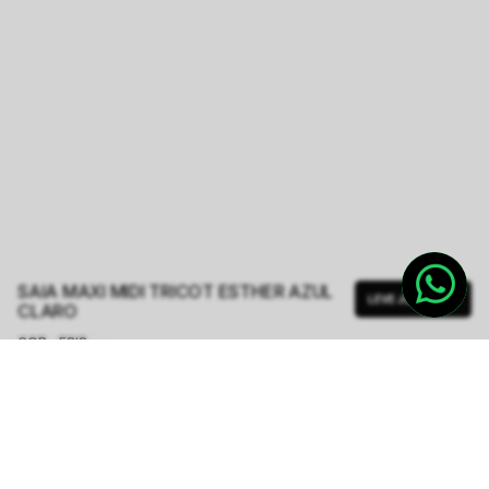
SAIA MAXI MIDI TRICOT ESTHER AZUL
LEVE JUNTO
CLARO
COR - FSIS
AZUL CLARO
TAMANHO.
36/PP
38/P
40/M
42/G