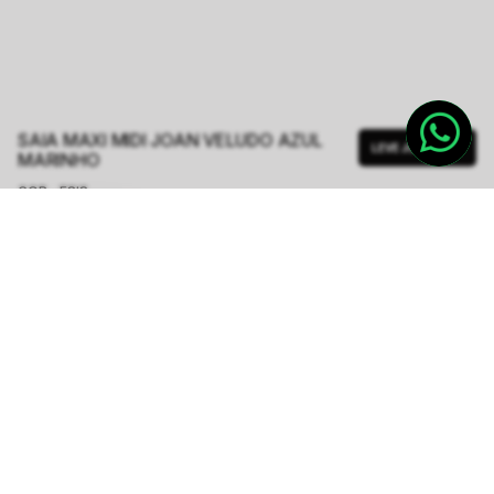
SAIA MAXI MIDI JOAN VELUDO AZUL
LEVE JUNTO
MARINHO
COR - FSIS
AZUL MARINHO
TAMANHO.
34/XPP
36/PP
38/P
40/M
42/G
44/GG
Tabela de Medidas