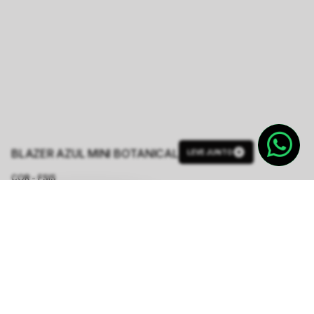
BLAZER AZUL MINI BOTANICAL
LEVE JUNTO
COR - FSIS
ESTAMPA MINI BOTANICAL
TAMANHO.
PP
P
M
G
GG
Tabela de Medidas