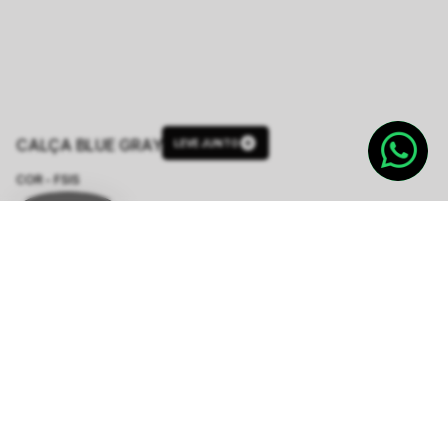
CALÇA BLUE GRAY
LEVE JUNTO
COR - FSIS
AZUL CLARO
TAMANHO.
34/XPP
36/PP
38/P
40/M
42/G
44/GG
Tabela de Medidas