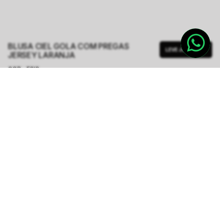
BLUSA CIEL GOLA COM PREGAS
LEVE JUNTO
JERSEY LARANJA
COR - FSIS
LARANJA
TAMANHO.
PP
P
M
G
GG
Tabela de Medidas
R$ 249,00
R$ 498,00
ou
4
x de
R$ 62,25
sem juros