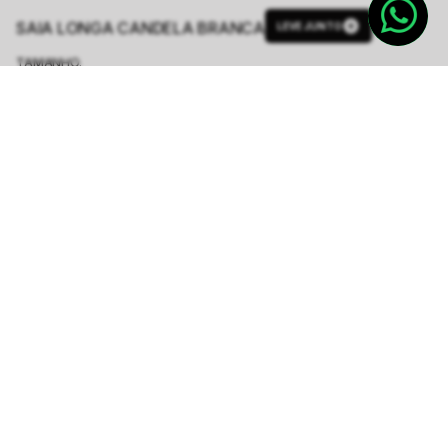
SAIA LONGA CANDELA BRANCA
LEVE JUNTO
TAMANHO.
PP
P
M
G
GG
Tabela de Medidas
R$ 499,50
R$ 1.998,00
ou
6
x de
R$ 83,25
sem juros
-
5
% no pix,
-R$ 24,98
COMPRAR
Calcule o prazo de entrega