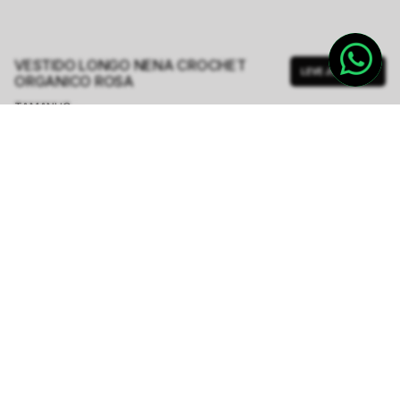
VESTIDO LONGO NENA CROCHET
LEVE JUNTO
ORGANICO ROSA
TAMANHO.
PP
P
M
G
Tabela de Medidas
R$ 699,00
R$ 1.398,00
ou
6
x de
R$ 116,50
sem juros
-
5
% no pix,
-R$ 34,95
COMPRAR