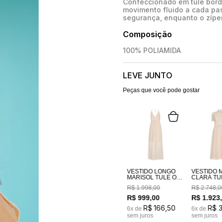
Confeccionado em tule borda
movimento fluido a cada pas
segurança, enquanto o zíper
Composição
100% POLIAMIDA
LEVE JUNTO
Peças que você pode gostar
VESTIDO LONGO
VESTIDO M
MARISOL TULE OFF
CLARA TU
WHITE BORDADO
WHITE B
R$
1
.
998
,
00
R$
2
.
748
,
0
R$
999
,
00
R$
1
.
923
R$
166
,
50
R$
6
x de
6
x de
sem juros
sem juros