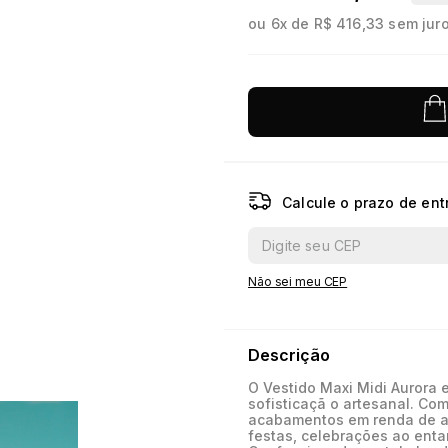
ou
6
x de
R$ 416,33
sem jur
10
º
jacquard
Calcule o prazo de ent
Não sei meu CEP
Descrição
O Vestido Maxi Midi Aurora
sofisticaçã o artesanal. Co
acabamentos em renda de al
festas, celebrações ao ent