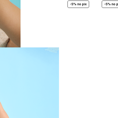
-5% no pix
-5% no p