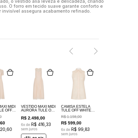
do, o vestido alia leveza e delicadeza, criando
so. O forro em tecido suave garante conforto e
 invisível assegura acabamento refinado.
AXI MIDI
VESTIDO MAXI MIDI
CAMISA ESTELA
LE OFF
AURORA TULE OFF
TULE OFF WHITE
ORDADO
WHITE BORDADO
BORDADO
0
R$
1
.
198
,
00
R$
2
.
498
,
00
,
60
R$
599
,
00
R$
416
,
33
6
x de
320
,
60
R$
99
,
83
sem juros
6
x de
sem juros
-5% no pix