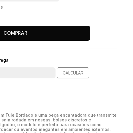
os
COMPRAR
rega
CALCULAR
 em Tule Bordado é uma peça encantadora que transmite
m saia rodada em nesgas, bolsos discretos e
godão, o modelo é perfeito para ocasiões como
ardecer ou eventos elegantes em ambientes externos.