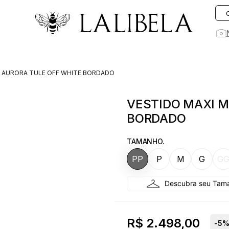
O que você está procurando hoje?
I AURORA TULE OFF WHITE BORDADO
1
º
vestido
VESTIDO MAXI M
2
º
vestidos
BORDADO
3
º
preto
4
º
saia
TAMANHO.
5
º
jeans
PP
P
M
G
G
6
º
rosa
7
º
blusa
8
º
blazer
R$ 2.498,00
-
5
%
9
º
linho