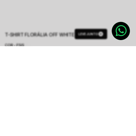
T-SHIRT FLORÁLIA OFF WHITE
LEVE JUNTO
COR - FSIS
OFF WHITE
TAMANHO.
PP
P
M
G
GG
Tabela de Medidas
R$ 249,50
R$ 499,00
ou
4
x de
R$ 62,37
sem juros