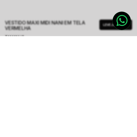
VESTIDO MAXI MIDI NANI EM TELA
LEVE JUNTO
VERMELHA
TAMANHO.
PP
P
M
G
GG
Tabela de Medidas
R$ 1.199,00
R$ 2.398,00
ou
6
x de
R$ 199,83
sem juros
-
5
% no pix,
-R$ 59,95
COMPRAR