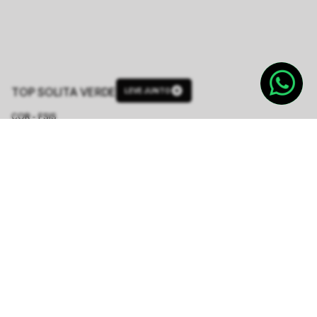
TOP SOLITA VERDE
LEVE JUNTO
COR - FSIS
VERDE
TAMANHO.
PP
P
M
G
Tabela de Medidas
R$ 224,50
R$ 898,00
ou
4
x de
R$ 56,12
sem juros