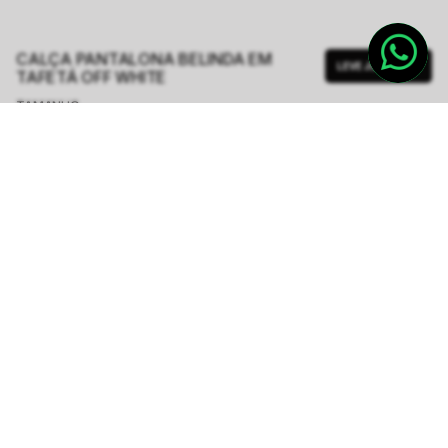
CALÇA PANTALONA BELINDA EM
LEVE JUNTO
TAFETÁ OFF WHITE
TAMANHO.
PP
P
M
G
GG
Tabela de Medidas
R$ 1.124,00
R$ 2.248,00
ou
6
x de
R$ 187,33
sem juros
-
5
% no pix,
-R$ 56,20
COMPRAR