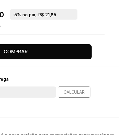
0
-
5
% no pix,
-R$ 21,85
s
COMPRAR
rega
CALCULAR
 é a peça perfeita para composições contemporâneas