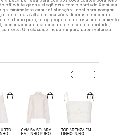
ão off white ganha elegâ ncia com o bordado Richilieu
sign minimalista com sofisticação. Ideal para compor
as de cintura alta em ocasiões diurnas e encontros
o em linho puro, o top proporciona frescor e caimento
ral, combinado ao acabamento delicado do bordado,
 conforto. Um clássico moderno para quem valoriza
CURTO
CAMISA SOLARA
TOP ARENZA EM
INHO
EM LINHO PURO
LINHO PURO
ANCO
BRANCO
BRANCO