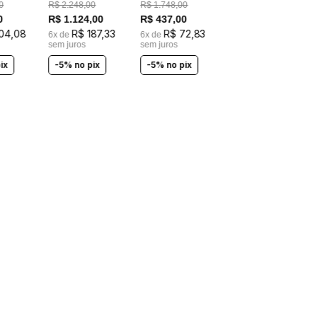
0
R$
2
.
248
,
00
R$
1
.
748
,
00
0
R$
1
.
124
,
00
R$
437
,
00
104
,
08
R$
187
,
33
R$
72
,
83
6
x de
6
x de
sem juros
sem juros
ix
-5% no pix
-5% no pix