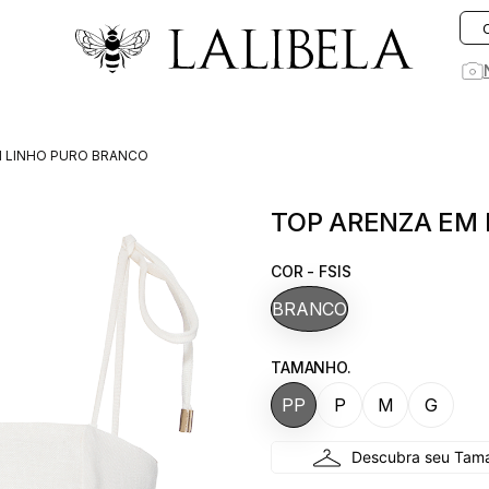
O que você está procurando hoje?
M LINHO PURO BRANCO
1
º
vestido
TOP ARENZA EM
2
º
vestidos
3
º
preto
COR - FSIS
4
º
saia
BRANCO
5
º
jeans
TAMANHO.
6
º
rosa
PP
P
M
G
7
º
linho
8
º
blusa
9
º
blazer