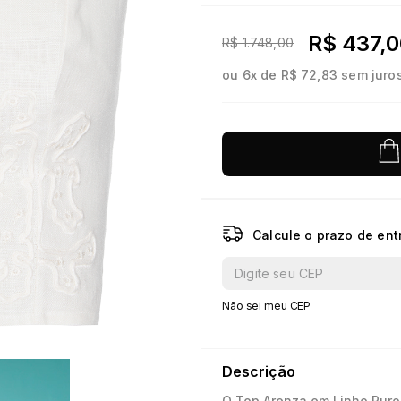
10
º
jacquard
R$ 437,0
R$ 1.748,00
ou
6
x de
R$ 72,83
sem juro
Calcule o prazo de ent
Não sei meu CEP
Descrição
O Top Arenza em Linho Puro