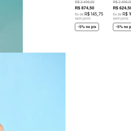
R$
3
.
498
,
00
R$
2
.
498
,
0
BRANCO
R$
874
,
50
R$
624
,
5
R$
145
,
75
R$
6
x de
6
x de
sem juros
sem juros
-5% no pix
-5% no p