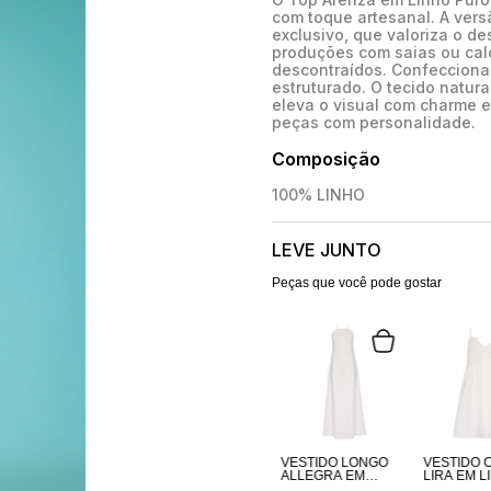
com toque artesanal. A vers
exclusivo, que valoriza o de
produções com saias ou calç
descontraídos. Confeccionad
estruturado. O tecido natu
eleva o visual com charme e
peças com personalidade.
Composição
100% LINHO
LEVE JUNTO
Peças que você pode gostar
VESTIDO LONGO
VESTIDO 
ALLEGRA EM
LIRA EM L
LINHO PURO
PURO BR