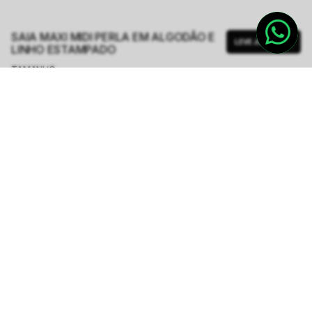
SAIA MAXI MIDI PERLA EM ALGODÃO E
LEVE JUNTO
LINHO ESTAMPADO
TAMANHO.
PP
P
M
G
GG
Tabela de Medidas
R$ 499,50
R$ 1.998,00
ou
6
x de
R$ 83,25
sem juros
-
5
% no pix,
-R$ 24,98
COMPRAR