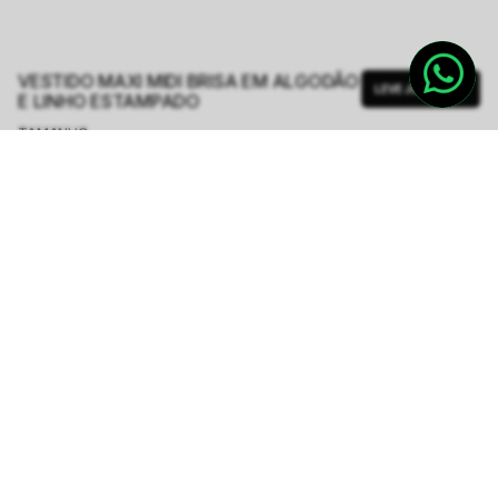
VESTIDO MAXI MIDI BRISA EM ALGODÃO
LEVE JUNTO
E LINHO ESTAMPADO
TAMANHO.
PP
P
M
G
Tabela de Medidas
R$ 562,00
R$ 2.248,00
ou
6
x de
R$ 93,66
sem juros
-
5
% no pix,
-R$ 28,10
COMPRAR