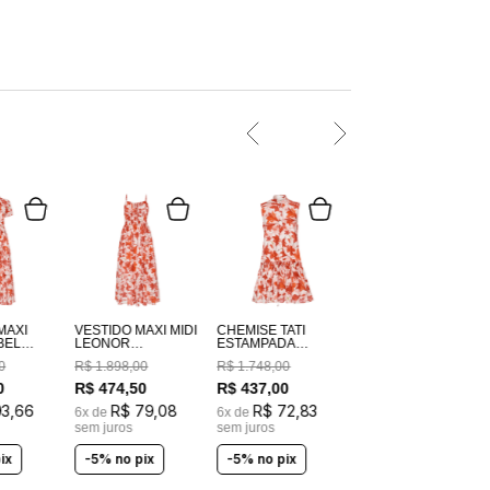
MAXI
VESTIDO MAXI MIDI
CHEMISE TATI
BEL
LEONOR
ESTAMPADA
DA
ESTAMPADO
FLORALIA SOLAR
0
R$
1
.
898
,
00
R$
1
.
748
,
00
 SOLAR
FLORALIA SOLAR
0
R$
474
,
50
R$
437
,
00
93
,
66
R$
79
,
08
R$
72
,
83
6
x de
6
x de
sem juros
sem juros
ix
-5% no pix
-5% no pix