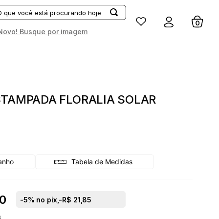
Entrar
Novo! Busque por imagem
STAMPADA FLORALIA SOLAR
Tabela de Medidas
0
-
5
% no pix,
-R$ 21,85
s