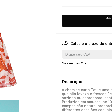
10
º
jacquard
Calcule o prazo de ent
Não sei meu CEP
Descrição
A chemise curta Tati é uma 
que alia leveza e frescor. P
sozinha ou sobreposta, conf
Produzida em mousseline 10
composição natural proporc
diferentes ocasiões casuais