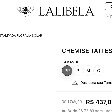
O que você está procurando hoje?
ESTAMPADA FLORALIA SOLAR
1
º
vestido
CHEMISE TATI E
2
º
vestidos
3
º
preto
TAMANHO.
4
º
saia
PP
P
M
G
5
º
jeans
6
º
rosa
7
º
linho
R$ 437,0
R$ 1.748,00
8
º
blusa
ou
6
x de
R$ 72,83
sem juro
9
º
blazer