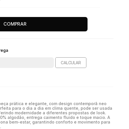
COMPRAR
rega
CALCULAR
peça prática e elegante, com design contemporâ neo
erfeita para o dia a dia em clima quente, pode ser usada
erindo modernidade a diferentes propostas de look.
0% algodão, entrega caimento fluido e toque macio. A
iona bem-estar, garantindo conforto e movimento para
.