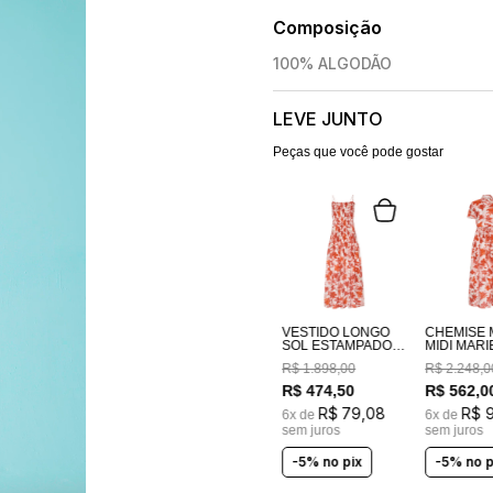
Composição
100% ALGODÃO
LEVE JUNTO
Peças que você pode gostar
VESTIDO LONGO
CHEMISE 
SOL ESTAMPADO
MIDI MARI
FLORALIA SOLAR
ESTAMPA
R$
1
.
898
,
00
R$
2
.
248
,
0
FLORALIA
R$
474
,
50
R$
562
,
0
R$
79
,
08
R$
6
x de
6
x de
sem juros
sem juros
-5% no pix
-5% no p