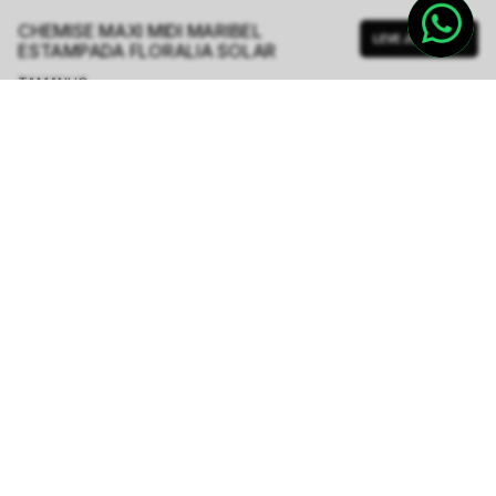
CHEMISE MAXI MIDI MARIBEL
LEVE JUNTO
ESTAMPADA FLORALIA SOLAR
TAMANHO.
PP
P
M
G
GG
Tabela de Medidas
R$ 562,00
R$ 2.248,00
ou
6
x de
R$ 93,66
sem juros
-
5
% no pix,
-R$ 28,10
COMPRAR