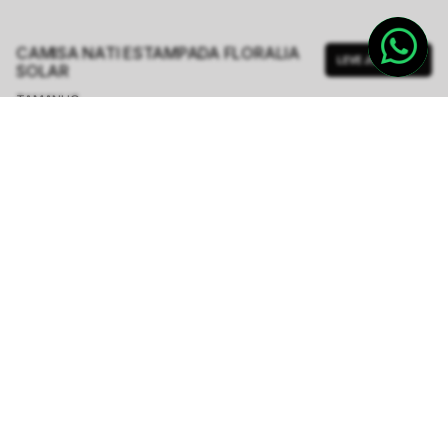
CAMISA NATI ESTAMPADA FLORALIA
LEVE JUNTO
SOLAR
TAMANHO.
PP
P
M
G
GG
Tabela de Medidas
R$ 299,50
R$ 1.198,00
ou
5
x de
R$ 59,90
sem juros
-
5
% no pix,
-R$ 14,98
COMPRAR