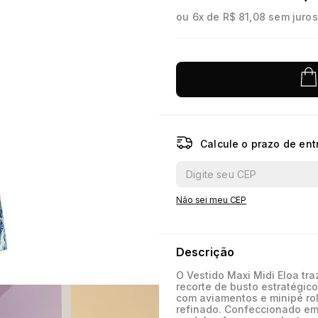
ou
6
x de
R$ 81,08
sem juros
10
º
jacquard
Calcule o prazo de ent
Não sei meu CEP
Descrição
O Vestido Maxi Midi Eloa t
recorte de busto estratégic
com aviamentos e minipé rol
refinado. Confeccionado em