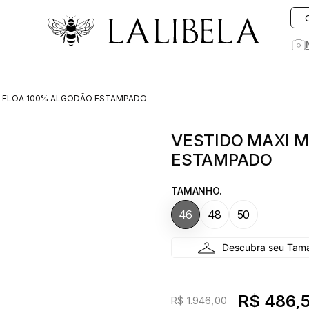
O que você está procurando hoje?
DI ELOA 100% ALGODÃO ESTAMPADO
1
º
vestido
VESTIDO MAXI M
2
º
vestidos
ESTAMPADO
3
º
preto
4
º
jeans
TAMANHO.
5
º
saia
46
48
50
6
º
linho
7
º
rosa
8
º
blusa
R$ 486,
R$ 1.946,00
9
º
blazer