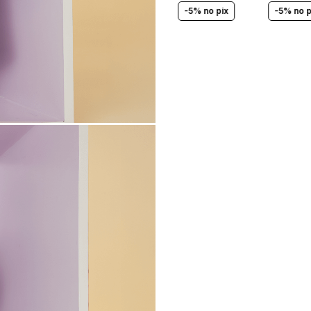
-5% no pix
-5% no p