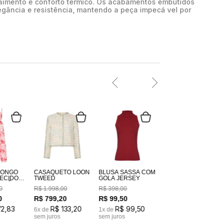
aimento e conforto térmico. Os acabamentos embutidos
gância e resistência, mantendo a peça impecá vel por
LONGO
CASAQUETO LOON
BLUSA SASSÁ COM
TWEED
GOLA JERSEY
GODÃO
0
R$
1
.
998
,
00
R$
398
,
00
DO
M
0
R$
799
,
20
R$
99
,
50
72
,
83
R$
133
,
20
R$
99
,
50
6
x de
1
x de
sem juros
sem juros