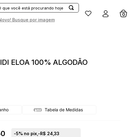
Entrar
Novo! Busque por imagem
IDI ELOA 100% ALGODÃO
Tabela de Medidas
50
-
5
% no pix,
-R$ 24,33