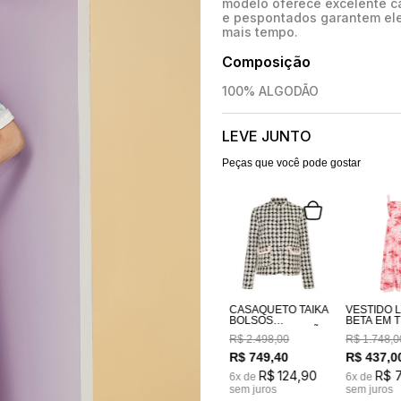
modelo oferece excelente c
e pespontados garantem ele
mais tempo.
Composição
100% ALGODÃO
LEVE JUNTO
Peças que você pode gostar
CASAQUETO TAIKA
VESTIDO 
BOLSOS
BETA EM TECIDO
BORDADOS A MÃO
100% AL
R$
2
.
498
,
00
R$
1
.
748
,
0
ESTAMPA
COSTAS E
R$
749
,
40
R$
437
,
0
LASTEX
R$
124
,
90
R$
6
x de
6
x de
sem juros
sem juros