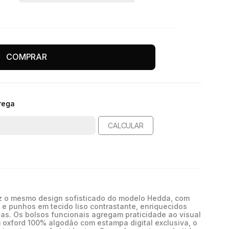
COMPRAR
rega
CALCULAR
raz o mesmo design sofisticado do modelo Hedda, com
o e punhos em tecido liso contrastante, enriquecidos
as. Os bolsos funcionais agregam praticidade ao visual
 oxford 100% algodão com estampa digital exclusiva, o