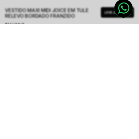
VESTIDO MAXI MIDI JOICE EM TULE
LEVE JUNTO
RELEVO BORDADO FRANZIDO
TAMANHO.
PP
P
M
G
Tabela de Medidas
R$ 937,00
R$ 3.748,00
ou
6
x de
R$ 156,16
sem juros
-
5
% no pix,
-R$ 46,85
COMPRAR