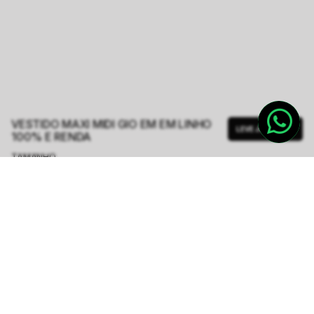
VESTIDO MAXI MIDI GIO EM EM LINHO
LEVE JUNTO
100% E RENDA
TAMANHO.
PP
P
M
G
GG
Tabela de Medidas
R$ 2.098,60
R$ 2.998,00
ou
6
x de
R$ 349,76
sem juros