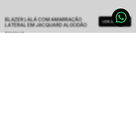
BLAZER LALÁ COM AMARRAÇÃO
LEVE JUNTO
LATERAL EM JACQUARD ALGODÃO
TAMANHO.
PP
P
M
G
GG
Tabela de Medidas
R$ 687,00
R$ 2.748,00
ou
6
x de
R$ 114,50
sem juros
-
5
% no pix,
-R$ 34,35
COMPRAR