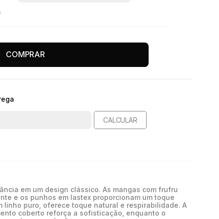
s
COMPRAR
rega
CALCULAR
gância em um design clássico. As mangas com frufru
nte e os punhos em lastex proporcionam um toque
m linho puro, oferece toque natural e respirabilidade. A
ento coberto reforça a sofisticação, enquanto o