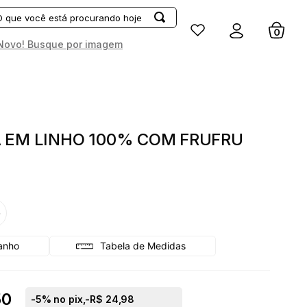
Entrar
Novo! Busque por imagem
 EM LINHO 100% COM FRUFRU
G
Tabela de Medidas
50
-
5
% no pix,
-R$ 24,98