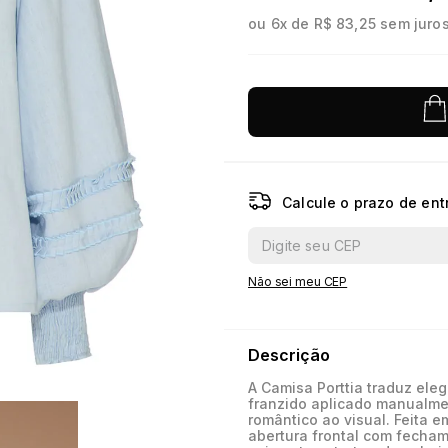
ou
6
x de
R$ 83,25
sem juro
10
º
jacquard
Calcule o prazo de ent
Não sei meu CEP
Descrição
A Camisa Porttia traduz ele
franzido aplicado manualme
romântico ao visual. Feita e
abertura frontal com fecham