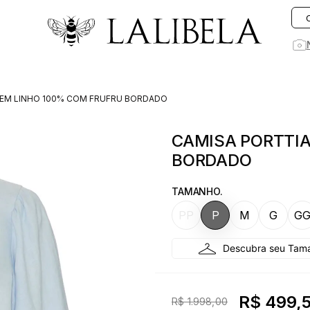
O que você está procurando hoje?
 EM LINHO 100% COM FRUFRU BORDADO
1
º
vestido
CAMISA PORTTIA
2
º
vestidos
BORDADO
3
º
preto
4
º
saia
TAMANHO.
5
º
jeans
PP
P
M
G
G
6
º
rosa
7
º
blusa
8
º
blazer
R$ 499,
R$ 1.998,00
9
º
linho