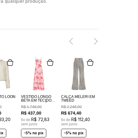
za qualquer produção.
TO LOON
VESTIDO LONGO
CALÇA MELERI EM
BETA EM TECIDO
TWEED
100% ALGODÃO
0
R$
1
.
748
,
00
R$
2
.
248
,
00
ESTAMPADO
COSTAS EM
0
R$
437
,
00
R$
674
,
40
LASTEX
33
,
20
R$
72
,
83
R$
112
,
40
6
x de
6
x de
sem juros
sem juros
ix
-5% no pix
-5% no pix